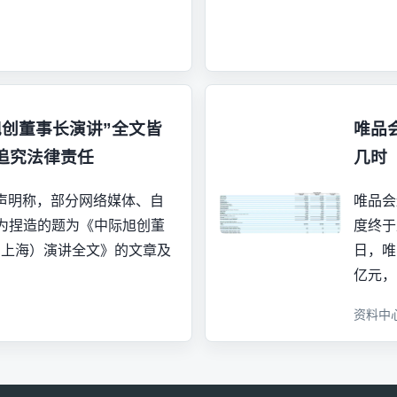
旭创董事长演讲”全文皆
唯品
追究法律责任
几时
方声明称，部分网络媒体、自
唯品会
为捏造的题为《中际旭创董
度终于
28 上海）演讲全文》的文章及
日，唯
亿元，
资料中