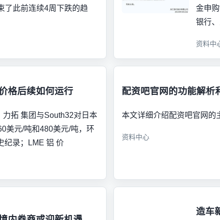
束了此前连续4周下跌的趋
金申购
银行、
资料中
铝价格后续如何运行
配资吧官网的功能解析
力拓 集团与South32对日本
本文详细介绍配资吧官网的
0美元/吨和480美元/吨，环
资料中心
纪录；LME 铝 价
造车
与境内券商或迎新机遇