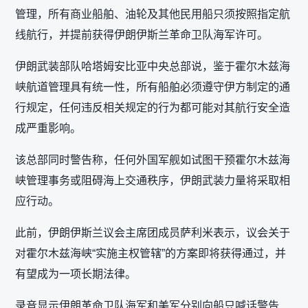
管理，所有商业船舶、油轮及其他民用船只须按照指定航
线航行，并提前获得伊朗伊斯兰革命卫队海军许可。
伊朗武装部队哈塔姆安比亚中央总部说，鉴于霍尔木兹海
峡航道管理具有统一性，所有船舶必须遵守伊方制定的通
行规定，任何违反相关规定的行为都可能对其航行安全造
成严重影响。
该总部同时警告称，任何外国军舰如试图干预霍尔木兹海
峡管理事务或阻碍海上交通秩序，伊朗武装力量将采取相
应行动。
此前，伊朗伊斯兰议会主席团成员萨利米表示，议会关于
对霍尔木兹海峡“实施主权管辖”的方案即将获得通过，并
有望成为一项长期法律。
录音显示伊朗革命卫队海军和美军分别向船只喊话警告