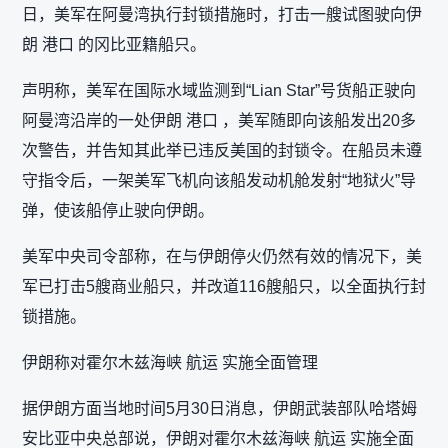
日，美军在阿曼湾执行封锁措施时，打击一艘试图驶向伊
朗 港口 的冈比亚籍船只。
声明称，美军在国际水域监测到“Lian Star”号货船正驶向
阿曼湾沿岸的一处伊朗 港口 ，美军随即向该船发出20多
次警告，并告知其此举已违反美国的封锁令。在船员未遵
守指令后，一架美军飞机向该船发动机舱发射“地狱火”导
弹，使该船停止驶向伊朗。
美军中央司令部称，在与伊朗停火仍然有效的情况下，美
军已打击5艘商业船只，并改道116艘船只，以全面执行封
锁措施。
伊朗称对霍尔木兹海峡 航运 实施全面管理
据伊朗方面当地时间5月30日消息，伊朗武装部队哈塔姆
安比亚中央总部说，伊朗对霍尔木兹海峡 航运 实施全面