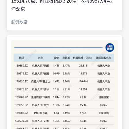
15314.70点；创业板指跌3.20%，收报3957.94点。
沪深京
配资炒股