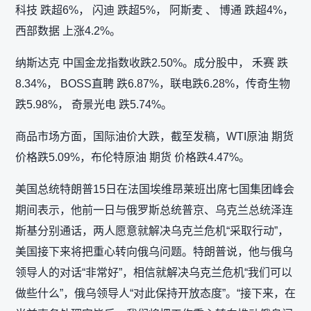
科技 跌超6%， 闪迪 跌超5%， 阿斯麦 、 博通 跌超4%，
西部数据 上涨4.2%。
纳斯达克 中国金龙指数收跌2.50%。成分股中， 禾赛 跌
8.34%， BOSS直聘 跌6.87%，联电跌6.28%，传奇生物
跌5.98%， 奇景光电 跌5.74%。
商品市场方面，国际油价大跌，截至发稿，WTI原油 期货
价格跌5.09%，布伦特原油 期货 价格跌4.47%。
美国总统特朗普15日在法国埃维昂莱班出席七国集团峰会
期间表示，他前一日与俄罗斯总统普京、乌克兰总统泽连
斯基分别通话，两人愿意就解决乌克兰危机“采取行动”，
美国接下来将把重心转向俄乌问题。特朗普说，他与俄乌
领导人的对话“非常好”，相信就解决乌克兰危机“我们可以
做些什么”，俄乌领导人“对此保持开放态度”。“接下来，在