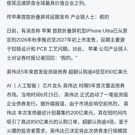
使其迅速跻身全球最具价值企业之列。
传苹果首款折叠屏将延期发布 产业链人士：假的
日前，有消息称 苹果 首款折叠屏机型iPhone Ultra已从原
定的2026年秋季推迟至2027年初上市发售，延期主要源
于铰链设计和 PCB 工艺问题。对此， 苹果 公司产业链人
士对证券时报记者回应：“假的。”
英伟达5年来首发投资级债券 超额认购逾4倍至850亿美元
AI（ 人工智能 ）芯片龙头 英伟达 时隔5年首次重返债券
市场。当地时间6月15日， 英伟达 正式启动了一笔投资级
企业债券发行。据外媒报道，由于市场反响空前热烈， 英
伟达 本次发债最初计划募集约200亿美元，其在短时间内
吸引了高达850亿美元的认购订单，超额认购逾4倍。鉴于
火爆的投资者需求，英伟达已决定将此次债券发行规模提