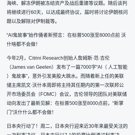
海峡、解冻伊朗被冻结资产及战后重建等议题。随后谈判
将继续进行60天，以达成最终协议，届时将讨论伊朗核问
题以及解除对伊制裁等。
“AI鬼故事”始作俑者新预言：在标普500涨至8000点前 沃
什啥都不会做！
今年2月，Citrini Research创始人詹姆斯·范·吉伦
（James van Geelen）发布了一篇7000字“AI（ 人工智能
）鬼故事”，意外引发美股大跳水。而随着新上任的美联
储主席凯文·沃什本周即将主持其任期内的第一次联邦公
开市场委员会（FOMC）会议，吉伦领导的团队对美联储
动向发出了最新见解：在标普500涨至8000点前，“新掌
门”沃什什么都不会做！
日本央行动了！周二，日本央行迎来近30年来最受关注的