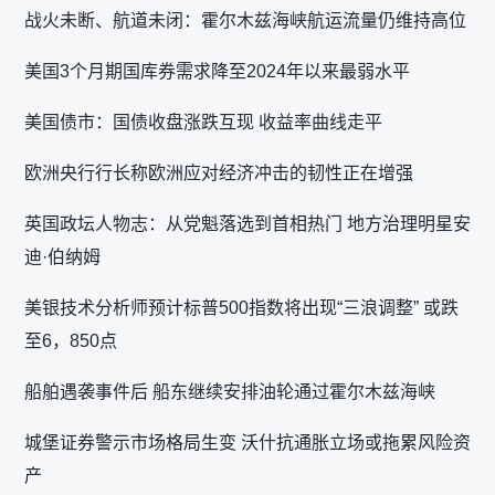
战火未断、航道未闭：霍尔木兹海峡航运流量仍维持高位
美国3个月期国库券需求降至2024年以来最弱水平
美国债市：国债收盘涨跌互现 收益率曲线走平
欧洲央行行长称欧洲应对经济冲击的韧性正在增强
英国政坛人物志：从党魁落选到首相热门 地方治理明星安
迪·伯纳姆
美银技术分析师预计标普500指数将出现“三浪调整” 或跌
至6，850点
船舶遇袭事件后 船东继续安排油轮通过霍尔木兹海峡
城堡证券警示市场格局生变 沃什抗通胀立场或拖累风险资
产