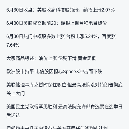
6月30日收盘：美股收高科技股领涨，纳指上涨2.07%
6月30日美股成交额前20：瑞银上调台积电目标价
6月30日热门中概股多数上涨 台积电涨5.24%，百度涨
7.64%
大宗商品综述：油价上涨 伦铜下滑 黄金走低
欧洲股市持平 电信股因担心SpaceX冲击而下跌
美联储理事库克暂时保住职位 但最高法院没对特朗普彻底
关上大门
美国民主党取得罕见胜利 最高法院允许邮寄选票在选举日
后送达
伊朗称未来几天内没有与美方开展任何谈判的计划