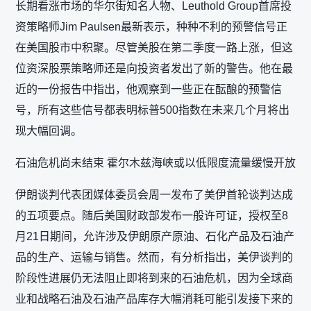
长期看涨市场的华尔街知名人物、Leuthold Group首席投
资策略师Jim Paulsen最新表示，种种不利的预警信号正
在美国股市中积聚。尽管美股在第二季度一路上涨，但这
位资深股票策略师还是向投资者发出了新的警告。他在最
近的一份报告中指出，他观察到一些正在酝酿的预警信
号，所有这些信号都表明标普500指数在未来几个月将出
现大幅回调。
石油危机尚未结束 霍尔木兹海峡或以低限度流量缓慢开放
伊朗谈判代表团媒体委员会周一发布了美伊首轮谈判达成
的五项要点。随后美国财政部发布一般许可证，授权至8
月21日期间，允许涉及伊朗原产原油、石化产品及石油产
品的生产、运输与销售。然而，有分析指出，美伊谈判的
阶段性进展仍无法阻止即将到来的石油危机，因为全球商
业和战略石油及石油产品库存大幅消耗可能引发接下来的