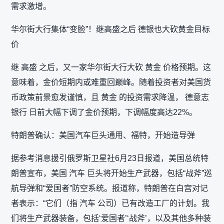
需求激增。
华尔街大行集体“变脸”！继高盛之后 德银也大砍黄金目标
价
继 高盛 之后，又一家华尔街大行大砍 黄金 价格预期。这
意味着，金价短期内或难重回巅峰。随着投资者对美国货
币政策前景愈发谨慎，且 黄金 的投资需求降温， 德意志
银行 日前大幅下调了金价预期，下调幅度高达22%。
特朗普确认：美国汽车巨头通用、福特，开始造导弹
据参考消息援引俄罗斯卫星社6月23日报道，美国总统特
朗普宣布，美国 汽车 巨头将开始生产武器，包括“战斧”巡
航导弹和“爱国者”防空系统。报道称，特朗普在白宫对记
者表示：“它们（指 汽车 公司）已有改造工厂的计划。我
们将生产武器装备，包括‘爱国者’‘战斧’，以及其他多种装