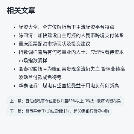
相关文章
配资大全：全方位解析当下主流配资平台特点
陈四清：加快建设自主可控的人民币跨境支付体系
重庆股票配资市场现状及投资建议
指数调样背后有何考量业内人士：应理性看待资本
市场指数调样
晶泰控股扭亏为账面富贵现金流仍失血 警惕业绩高
波动首付款成色待考
华泰证券：煤电有望直接受益于用电负荷创新高
上一篇：百亿级私募仓位指数升至82%以上 “科技+能源”均衡布局
下一篇：货币基金“T+1”结算倒计时，超30家银行暂停申购